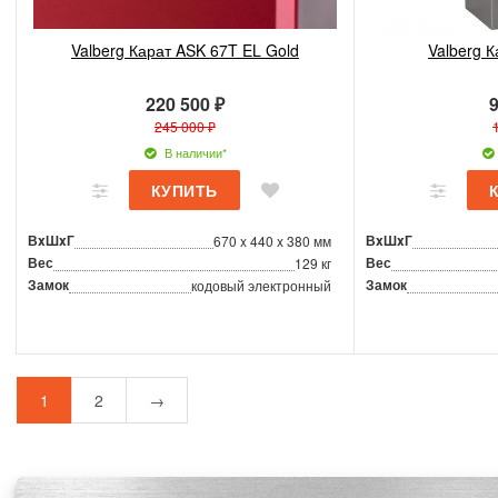
Valberg Карат ASK 67T EL Gold
Valberg 
220 500 ₽
9
245 000 ₽
В наличии*
ВxШxГ
ВxШxГ
670 x 440 x 380 мм
Вес
Вес
129 кг
Замок
Замок
кодовый электронный
1
2
→