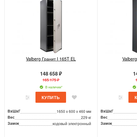
Valberg Гранит I 165T EL
Valberg
148 658 ₽
1
165 175 ₽
В наличии*
ВxШxГ
ВxШxГ
1650 x 600 x 460 мм
Вес
Вес
229 кг
Замок
Замок
кодовый электронный