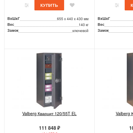
ВxШxГ
ВxШxГ
655 x 440 x 430 мм
Вес
Вес
140 кг
Замок
Замок
ключевой
Valberg Кварцит 120/55T EL
Valberg 
111 848 ₽
1