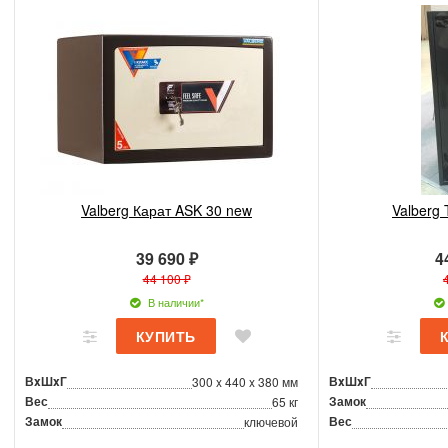
Valberg Карат ASK 30 new
Valberg 
39 690 ₽
4
44 100 ₽
В наличии*
ВxШxГ
ВxШxГ
300 x 440 x 380 мм
Вес
Замок
65 кг
Замок
Вес
ключевой