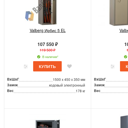
Valberg Ирбис 5 EL
Valb
107 550 ₽
1
119 500 ₽
В наличии*
ВxШxГ
ВxШxГ
1500 x 450 x 350 мм
Замок
Замок
кодовый электронный
Вес
Вес
178 кг