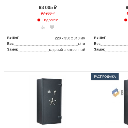
93 005 ₽
9
97 900 ₽
Под заказ*
ВxШxГ
ВxШxГ
220 x 350 x 310 мм
Вес
Вес
41 кг
Замок
Замок
кодовый электронный
РАСПРОДАЖА