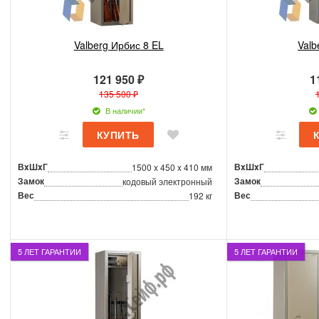
Valberg Ирбис 8 EL
Valb
121 950 ₽
1
135 500 ₽
В наличии*
ВxШxГ
ВxШxГ
1500 x 450 x 410 мм
Замок
Замок
кодовый электронный
Вес
Вес
192 кг
5 ЛЕТ ГАРАНТИИ
5 ЛЕТ ГАРАНТИИ