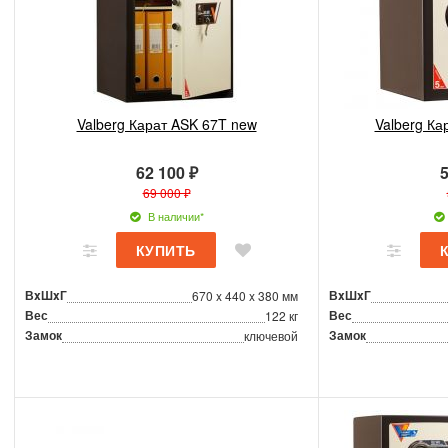
Valberg Карат ASK 67T new
Valberg Ка
62 100 ₽
5
69 000 ₽
В наличии*
ВxШxГ
ВxШxГ
670 x 440 x 380 мм
Вес
Вес
122 кг
Замок
Замок
ключевой