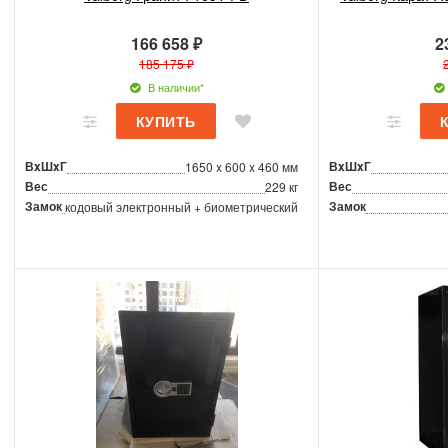
166 658 ₽
2
185 175 ₽
В наличии*
ВxШxГ
ВxШxГ
1650 x 600 x 460 мм
Вес
Вес
229 кг
Замок
Замок
кодовый электронный + биометрический