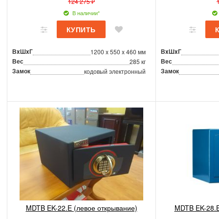
124 275 ₽
В наличии*
ВxШxГ
ВxШxГ
1200 x 550 x 460 мм
Вес
Вес
285 кг
Замок
Замок
кодовый электронный
MDTB EK-22.E (левое открывание)
MDTB EK-28.E