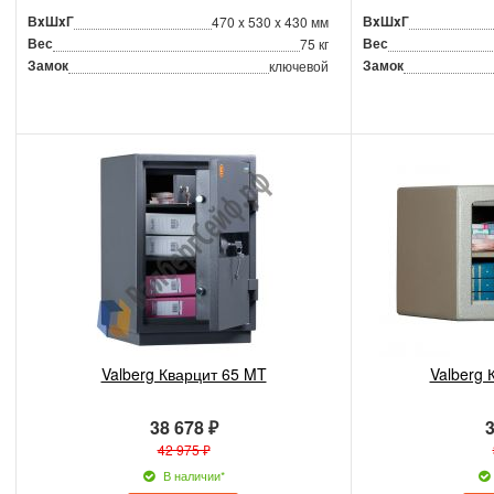
ВxШxГ
ВxШxГ
470 x 530 x 430 мм
Вес
Вес
75 кг
Замок
Замок
ключевой
Valberg Кварцит 65 MT
Valberg 
38 678 ₽
3
42 975 ₽
В наличии*