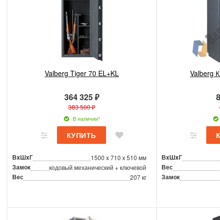
Valberg Tiger 70 EL+KL
Valberg 
364 325 ₽
8
383 500 ₽
В наличии*
ВxШxГ
ВxШxГ
1500 x 710 x 510 мм
Замок
Вес
кодовый механический + ключевой
Вес
Замок
207 кг