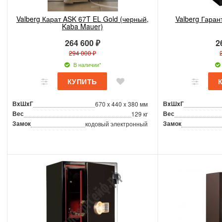
Valberg Карат ASK 67T EL Gold (черный,
Valberg Гаран
Kaba Mauer)
264 600 ₽
2
294 000 ₽
В наличии*
ВxШxГ
ВxШxГ
670 x 440 x 380 мм
Вес
Вес
129 кг
Замок
Замок
кодовый электронный