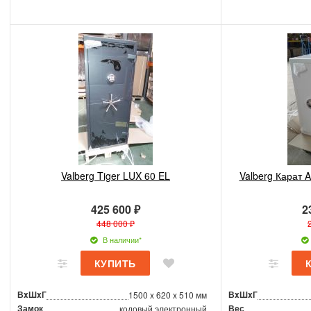
Valberg Tiger LUX 60 EL
Valberg Карат A
425 600 ₽
2
448 000 ₽
В наличии*
ВxШxГ
ВxШxГ
1500 x 620 x 510 мм
Замок
Вес
кодовый электронный