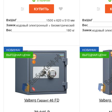
В наличии*
ВxШxГ
ВxШxГ
1500 x 620 x 510 мм
Замок
Вес
кодовый электронный + биометрический
Вес
Замок
180 кг
кодовый элек
НОВИНКА!
НОВИНКА!
ВЫГОДНАЯ ЦЕНА!
ВЫГОДНАЯ ЦЕНА!
Valberg Гарант 46 FD
Valberg