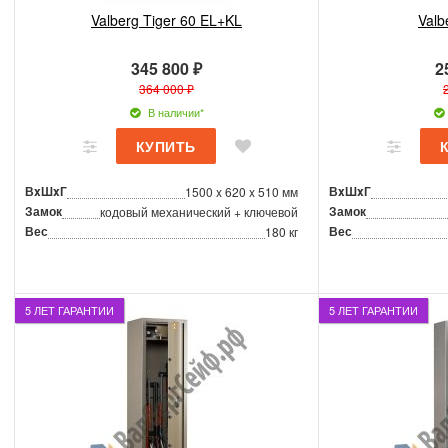
Valberg Tiger 60 EL+KL
Valb
345 800 ₽
2
364 000 ₽
В наличии*
ВxШxГ
ВxШxГ
1500 x 620 x 510 мм
Замок
Замок
кодовый механический + ключевой
Вес
Вес
180 кг
5 ЛЕТ ГАРАНТИИ
5 ЛЕТ ГАРАНТИИ