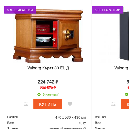
5 ЛЕТ ГАРАНТИИ
5 ЛЕТ ГАРАНТИИ
Valberg Карат 30 EL Д
Valberg
224 742 ₽
9
236 570 ₽
В наличии*
ВxШxГ
ВxШxГ
470 x 530 x 430 мм
Вес
Вес
75 кг
Замок
Замок
кодовый электронный