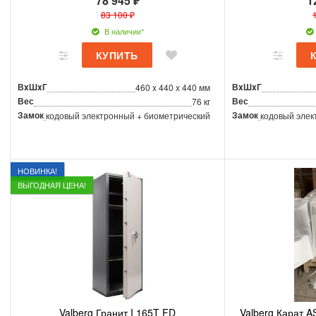
78 945 ₽
1
83 100 ₽
В наличии*
ВxШxГ
ВxШxГ
460 x 440 x 440 мм
Вес
Вес
76 кг
Замок
Замок
кодовый электронный + биометрический
кодовый элек
НОВИНКА!
ВЫГОДНАЯ ЦЕНА!
Valberg Гранит I 165T FD
Valberg Карат A