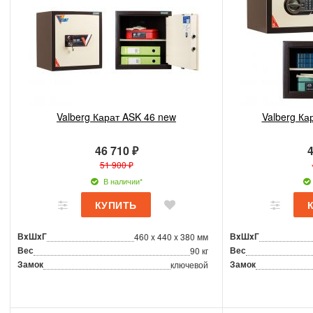
Valberg Карат ASK 46 new
Valberg Ка
46 710 ₽
4
51 900 ₽
В наличии*
ВxШxГ
ВxШxГ
460 x 440 x 380 мм
Вес
Вес
90 кг
Замок
Замок
ключевой