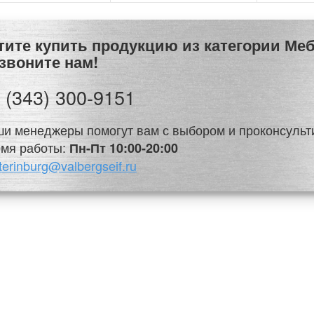
отите купить продукцию из категории 
звоните нам!
 (343) 300-9151
и менеджеры помогут вам с выбором и проконсульт
мя работы:
Пн-Пт 10:00-20:00
terinburg@valbergseif.ru