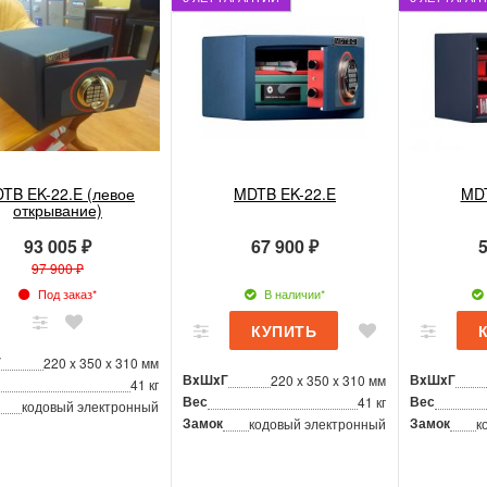
TB EK-22.E (левое
MDTB EK-22.E
MDT
открывание)
93 005 ₽
67 900 ₽
5
97 900 ₽
Под заказ*
В наличии*
Г
220 x 350 x 310 мм
ВxШxГ
ВxШxГ
220 x 350 x 310 мм
41 кг
Вес
Вес
41 кг
кодовый электронный
Замок
Замок
кодовый электронный
к