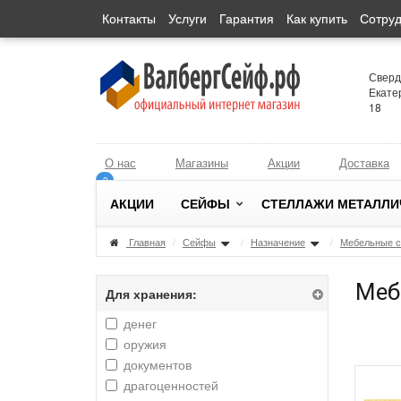
Контакты
Услуги
Гарантия
Как купить
Сотруд
Сверд
Екате
18
О нас
Магазины
Акции
Доставка
0
0
АКЦИИ
СЕЙФЫ
СТЕЛЛАЖИ МЕТАЛЛИ
Главная
/
Сейфы
/
Назначение
/
Мебельные 
Меб
Для хранения:
денег
оружия
документов
драгоценностей