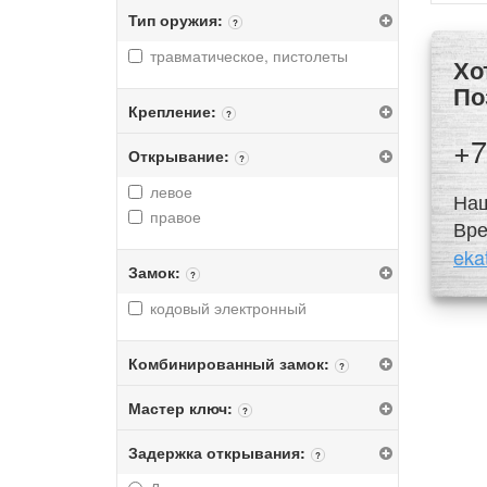
Тип оружия:
?
травматическое, пистолеты
Х
По
Крепление:
?
+7
Открывание:
?
левое
Наш
правое
Вре
eka
Замок:
?
кодовый электронный
Комбинированный замок:
?
Мастер ключ:
?
Задержка открывания:
?