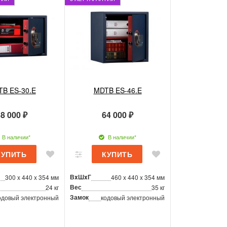
B ES-30.E
MDTB ES-46.E
8 000 ₽
64 000 ₽
В наличии*
В наличии*
ВxШxГ
300 x 440 x 354 мм
460 x 440 x 354 мм
Вес
24 кг
35 кг
Замок
одовый электронный
кодовый электронный